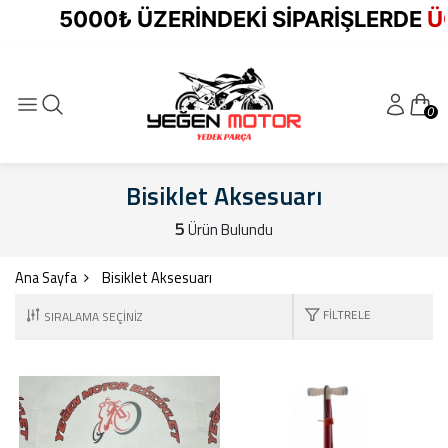
5000₺ ÜZERİNDEKİ SİPARİŞLERDE
ÜC
0
Bisiklet Aksesuarı
5
Ürün Bulundu
Ana Sayfa
Bisiklet Aksesuarı
FILTRELE