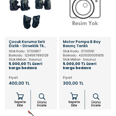
Çocuk Koruma Seti
Motor Pompa B.Boy
Dizlik - Dirseklik Tk
Basınç Tanklı
Siyah
Stok Kodu : ST00857
Stok Kodu : ST00591
Barkodu : 1234567890128
Barkodu : 4201030005935
Stok Miktarı : Sorunuz
Stok Miktarı : Sorunuz
5.000,00 TL üzeri
5.000,00 TL üzeri
kargo bedava
kargo bedava
Fiyat
Fiyat
400,00 TL
300,00 TL
Sepete
Sepete
Ürünü
Ürünü
Ekle
İncele
Ekle
İncele