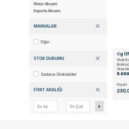
Motor Aksamı
Kaporta Aksamı
MARKALAR
Diğer
Cg 12
STOK DURUMU
Stok K
Barkod
Stok Mi
5.000
Sadece Stoktakiler
Fiyat
FİYAT ARALIĞI
230,