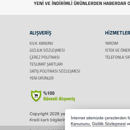
YENİ VE İNDİRİMLİ ÜRÜNLERDEN HABERDAR O
ALIŞVERİŞ
HİZMETLE
K.V.K. KANUNU
YARDIM
GIZLILIK SÖZLEŞMESI
İSTEK VE ÖNER
ÇEREZ POLITIKASI
TELEFONLA SI
TESLIMAT ŞARTLARI
SATIŞ POLITIKASI SÖZLEŞMESI
YENI ÜRÜNLER
Copyright 2026 yegenbisiklet.com - Tüm hakları saklı
İnternet sitemizde çerezlerden fay
Kredi kartı bilgileriniz 256bit SSL sertifikası ile korun
Kanununu,
Gizlilik Sözleşmesi
v