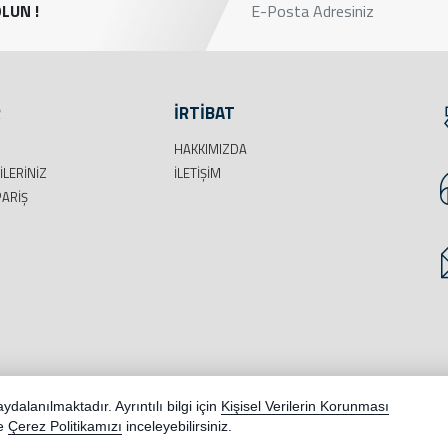
LUN !
R
İRTİBAT
HAKKIMIZDA
ILERINIZ
İLETIŞIM
PARIŞ
dır.
dalanılmaktadır. Ayrıntılı bilgi için
Kişisel Verilerin Korunması
maktadır.
e
Çerez Politikamızı
inceleyebilirsiniz.