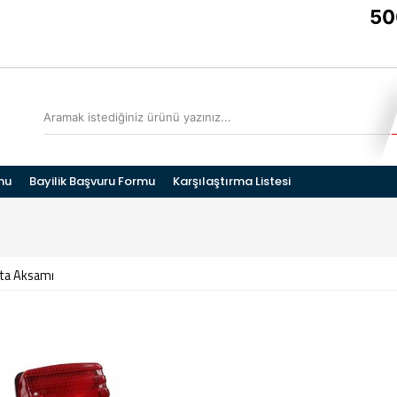
5000
mu
Bayilik Başvuru Formu
Karşılaştırma Listesi
ta Aksamı