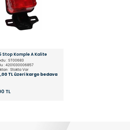
5 Stop Komple A Kalite
odu : ST00683
u : 4201030006857
ktarı : Stokta Var
,00 TL üzeri kargo bedava
00 TL