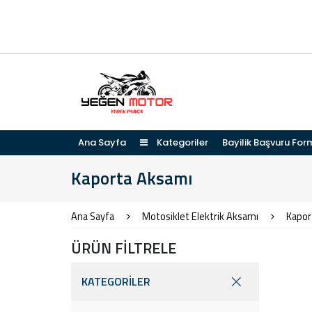
Ana Sayfa
Kategoriler
Bayilik Başvuru For
Kaporta Aksamı
Ana Sayfa
Motosiklet Elektrik Aksamı
Kapor
ÜRÜN FİLTRELE
KATEGORİLER