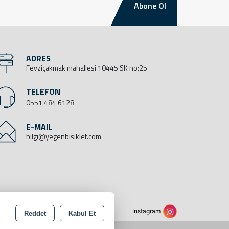
Abone Ol
ADRES
Fevziçakmak mahallesi 10445 SK no:25
TELEFON
0551 484 6128
E-MAIL
bilgi@yegenbisiklet.com
Instagram
Reddet
Kabul Et