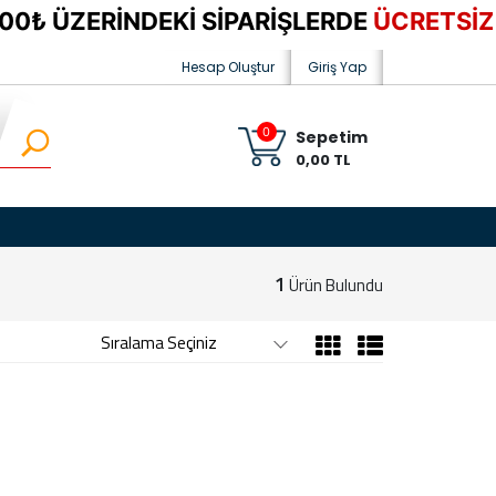
₺ ÜZERİNDEKİ SİPARİŞLERDE
ÜCRETSİZ 
Hesap Oluştur
Giriş Yap
0
Sepetim
0,00 TL
1
Ürün Bulundu