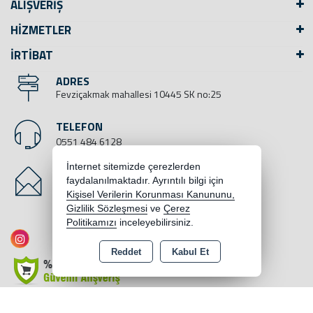
ALIŞVERİŞ
HİZMETLER
İRTİBAT
ADRES
Fevziçakmak mahallesi 10445 SK no:25
TELEFON
0551 484 6128
İnternet sitemizde çerezlerden
E-MAIL
faydalanılmaktadır. Ayrıntılı bilgi için
bilgi@yegenbisiklet.com
Kişisel Verilerin Korunması Kanununu,
Gizlilik Sözleşmesi
ve
Çerez
Politikamızı
inceleyebilirsiniz.
Reddet
Kabul Et