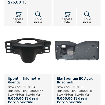
275,00 TL
Sepete
Sepete
Ürünü
Ürünü
Ekle
İncele
Ekle
İncele
Spontini Kilometre
Rks Spontini 110 Ayak
Grenajı
Basamak
Stok Kodu : ST00114
Stok Kodu : ST00110
Barkodu : 4201030001166
Barkodu : 4201030001128
Stok Miktarı : Stokta Var
Stok Miktarı : Stokta Var
5.000,00 TL üzeri
5.000,00 TL üzeri
kargo bedava
kargo bedava