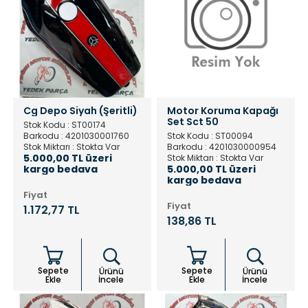
Cg Depo Siyah (Şeritli)
Motor Koruma Kapağı
Set Sct 50
Stok Kodu : ST00174
Barkodu : 4201030001760
Stok Kodu : ST00094
Stok Miktarı : Stokta Var
Barkodu : 4201030000954
5.000,00 TL üzeri
Stok Miktarı : Stokta Var
kargo bedava
5.000,00 TL üzeri
kargo bedava
Fiyat
Fiyat
1.172,77 TL
138,86 TL
Sepete
Sepete
Ürünü
Ürünü
Ekle
İncele
Ekle
İncele