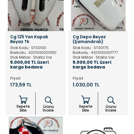
Cg 125 Yan Kapak
Cg Depo Beyaz
Beyaz Tk
(Şamandıralı)
Stok Kodu : ST00103
Stok Kodu : ST00175
Barkodu : 4201030001050
Barkodu : 4201030001777
Stok Miktarı : Stokta Var
Stok Miktarı : Stokta Var
5.000,00 TL üzeri
5.000,00 TL üzeri
kargo bedava
kargo bedava
Fiyat
Fiyat
173,59 TL
1.030,00 TL
Sepete
Sepete
Ürünü
Ürünü
Ekle
İncele
Ekle
İncele