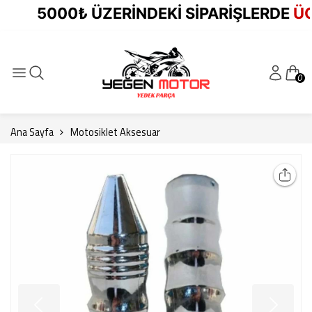
5000₺ ÜZERİNDEKİ SİPARİŞLERDE
ÜCR
0
Ana Sayfa
Motosiklet Aksesuar