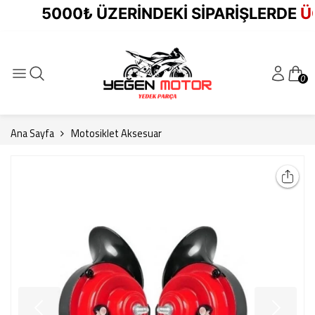
5000₺ ÜZERİNDEKİ SİPARİŞLERDE
ÜCR
0
Ana Sayfa
Motosiklet Aksesuar