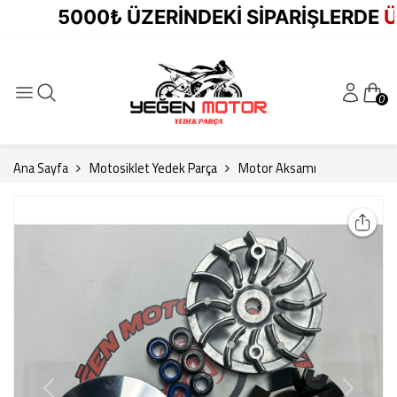
5000₺ ÜZERİNDEKİ SİPARİŞLERDE
ÜCR
0
Ana Sayfa
Motosiklet Yedek Parça
Motor Aksamı