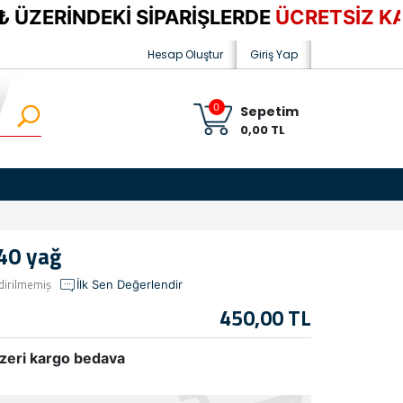
ERİNDEKİ SİPARİŞLERDE
ÜCRETSİZ KARG
Hesap Oluştur
Giriş Yap
0
Sepetim
0,00 TL
40 yağ
dirilmemiş
İlk Sen Değerlendir
450,00 TL
zeri kargo bedava