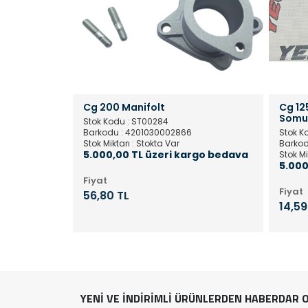
lu)
Cg 200 Manifolt
Cg 12
Somu
Stok Kodu : ST00284
Barkodu : 4201030002866
Stok K
Stok Miktarı : Stokta Var
Barkod
rgo bedava
5.000,00 TL üzeri kargo bedava
Stok Mi
5.000
Fiyat
Fiyat
56,80 TL
14,59
YENİ VE İNDİRİMLİ ÜRÜNLERDEN HABERDAR O