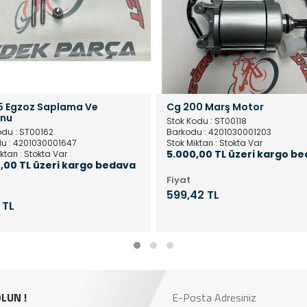
5 Egzoz Saplama Ve
Cg 200 Marş Motor
nu
Stok Kodu : ST00118
odu : ST00162
Barkodu : 4201030001203
u : 4201030001647
Stok Miktarı : Stokta Var
5.000,00 TL üzeri kargo b
ktarı : Stokta Var
,00 TL üzeri kargo bedava
Fiyat
599,42 TL
 TL
LUN !