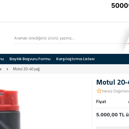
5000₺ ÜZ
mu
Bayilik Başvuru Formu
Karşılaştırma Listesi
ı
Motul 20-40 yağ
Motul 20-
Henüz Değerlen
Fiyat
5.000,00 TL ü