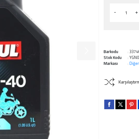
-
+
Barkodu
3374
:
Stok Kodu
YGN0
:
Markası
Diğer
:
Karşılaştır