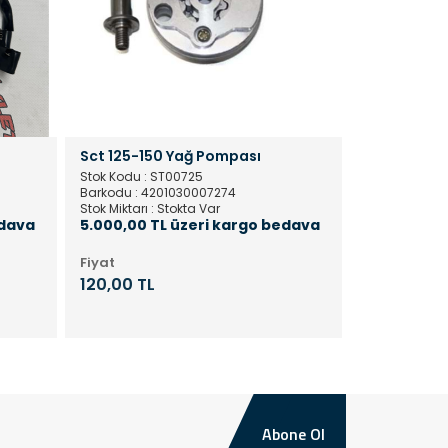
Sct 125-150 Yağ Pompası
Spacy-Spon
Stok Kodu : ST00725
Stok Kodu : S
Barkodu : 4201030007274
Barkodu : 42
Stok Miktarı : Stokta Var
Stok Miktarı :
edava
5.000,00 TL üzeri kargo bedava
5.000,00 T
Fiyat
Fiyat
120,00 TL
88,12 TL
Abone Ol