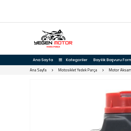
Ana Sayfa
Kategoriler
Bayilik Başvuru For
Ana Sayfa
Motosiklet Yedek Parça
Motor Aksam